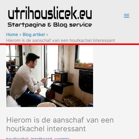
Ga
naar
de
inhoud
Home
Blog artikel
Hierom is de aanschaf van een houtkachel interessant
Hierom is de aanschaf van een
houtkachel interessant
houtkachel
,
inzethaard
,
warmte