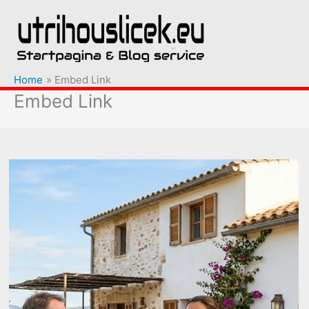
Ga
naar
de
inhoud
Home
Embed Link
Embed Link