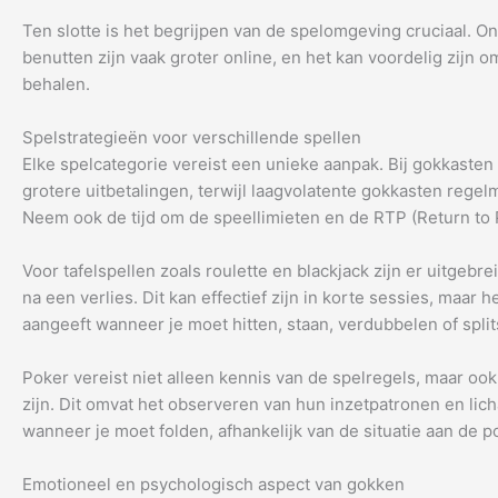
Ten slotte is het begrijpen van de spelomgeving cruciaal. 
benutten zijn vaak groter online, en het kan voordelig zijn o
behalen.
Spelstrategieën voor verschillende spellen
Elke spelcategorie vereist een unieke aanpak. Bij gokkasten 
grotere uitbetalingen, terwijl laagvolatente gokkasten regelm
Neem ook de tijd om de speellimieten en de RTP (Return to
Voor tafelspellen zoals roulette en blackjack zijn er uitgebr
na een verlies. Dit kan effectief zijn in korte sessies, maar h
aangeeft wanneer je moet hitten, staan, verdubbelen of split
Poker vereist niet alleen kennis van de spelregels, maar ook
zijn. Dit omvat het observeren van hun inzetpatronen en lich
wanneer je moet folden, afhankelijk van de situatie aan de po
Emotioneel en psychologisch aspect van gokken