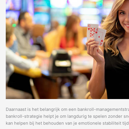
Daarnaast is het belangrijk om een bankroll-managementstrateg
bankroll-strategie helpt je om langdurig te spelen zonder sne
kan helpen bij het behouden van je emotionele stabiliteit tij