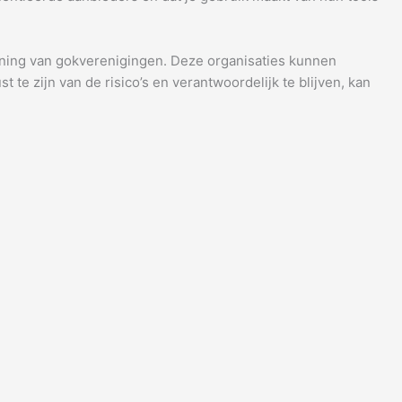
uning van gokverenigingen. Deze organisaties kunnen
e zijn van de risico’s en verantwoordelijk te blijven, kan