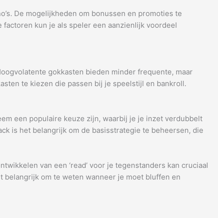
ino’s. De mogelijkheden om bonussen en promoties te
 factoren kun je als speler een aanzienlijk voordeel
n. Hoogvolatente gokkasten bieden minder frequente, maar
sten te kiezen die passen bij je speelstijl en bankroll.
eem een populaire keuze zijn, waarbij je je inzet verdubbelt
kjack is het belangrijk om de basisstrategie te beheersen, die
ontwikkelen van een ‘read’ voor je tegenstanders kan cruciaal
het belangrijk om te weten wanneer je moet bluffen en