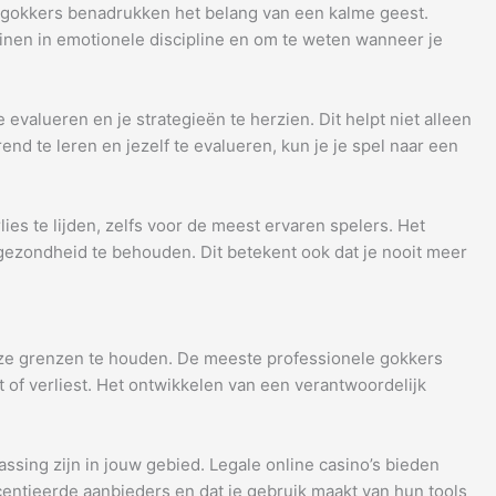
e gokkers benadrukken het belang van een kalme geest.
rainen in emotionele discipline en om te weten wanneer je
 evalueren en je strategieën te herzien. Dit helpt niet alleen
nd te leren en jezelf te evalueren, kun je je spel naar een
lies te lijden, zelfs voor de meest ervaren spelers. Het
 gezondheid te behouden. Dit betekent ook dat je nooit meer
deze grenzen te houden. De meeste professionele gokkers
t of verliest. Het ontwikkelen van een verantwoordelijk
assing zijn in jouw gebied. Legale online casino’s bieden
centieerde aanbieders en dat je gebruik maakt van hun tools