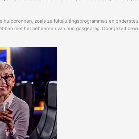
re hulpbronnen, zoals zelfuitsluitingsprogramma’s en onderste
ben met het beheersen van hun gokgedrag. Door jezelf bewust t