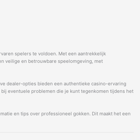
varen spelers te voldoen. Met een aantrekkelijk
een veilige en betrouwbare speelomgeving, met
ive dealer-opties bieden een authentieke casino-ervaring
 bij eventuele problemen die je kunt tegenkomen tijdens het
ormatie en tips over professioneel gokken. Dit maakt het een