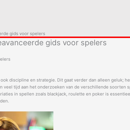
rde gids voor spelers
eavanceerde gids voor spelers
elers
ook discipline en strategie. Dit gaat verder dan alleen geluk; h
n veel tijd aan het onderzoeken van de verschillende soorten 
aties in spellen zoals blackjack, roulette en poker is essentiee
eden.