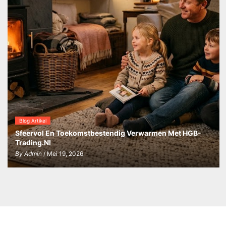
Blog Artikel
Sfeervol En Toekomstbestendig Verwarmen Met HGB-
Trading.nl
By
Admin
/ Mei 19, 2026