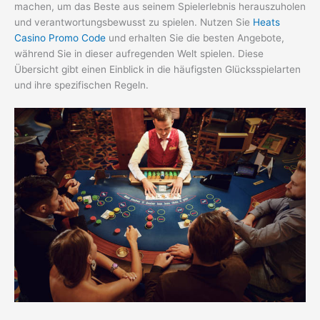
machen, um das Beste aus seinem Spielerlebnis herauszuholen
und verantwortungsbewusst zu spielen. Nutzen Sie
Heats
Casino Promo Code
und erhalten Sie die besten Angebote,
während Sie in dieser aufregenden Welt spielen. Diese
Übersicht gibt einen Einblick in die häufigsten Glücksspielarten
und ihre spezifischen Regeln.