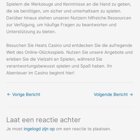
Spielern die Werkzeuge und Kenntnisse an die Hand zu geben,
die sie benötigen, um sicher und unterhaltsam zu spielen.
Darüber hinaus stehen unseren Nutzern hilfreiche Ressourcen
zur Verfügung, um häufige Fragen zu beantworten und
Unterstützung zu bieten.
Besuchen Sie Heats Casino und entdecken Sie die aufregende
Welt des Online-Glücksspiels. Nutzen Sie unsere Angebote und
erleben Sie die Vielzahl an Spielen, während Sie
verantwortungsbewusst spielen und Spaß haben. Ihr
Abenteuer im Casino beginnt hier!
←
Vorige Bericht
Volgende Bericht
→
Laat een reactie achter
Je moet
ingelogd zijn op
om een reactie te plaatsen.