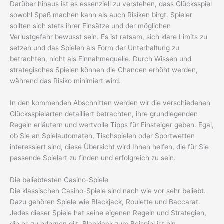
Darüber hinaus ist es essenziell zu verstehen, dass Glücksspiel
sowohl Spaß machen kann als auch Risiken birgt. Spieler
sollten sich stets ihrer Einsätze und der möglichen
Verlustgefahr bewusst sein. Es ist ratsam, sich klare Limits zu
setzen und das Spielen als Form der Unterhaltung zu
betrachten, nicht als Einnahmequelle. Durch Wissen und
strategisches Spielen können die Chancen erhöht werden,
während das Risiko minimiert wird.
In den kommenden Abschnitten werden wir die verschiedenen
Glücksspielarten detailliert betrachten, ihre grundlegenden
Regeln erläutern und wertvolle Tipps für Einsteiger geben. Egal,
ob Sie an Spielautomaten, Tischspielen oder Sportwetten
interessiert sind, diese Übersicht wird Ihnen helfen, die für Sie
passende Spielart zu finden und erfolgreich zu sein.
Die beliebtesten Casino-Spiele
Die klassischen Casino-Spiele sind nach wie vor sehr beliebt.
Dazu gehören Spiele wie Blackjack, Roulette und Baccarat.
Jedes dieser Spiele hat seine eigenen Regeln und Strategien,