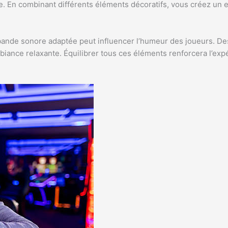
ce. En combinant différents éléments décoratifs, vous créez un
bande sonore adaptée peut influencer l’humeur des joueurs. De
ance relaxante. Équilibrer tous ces éléments renforcera l’expér