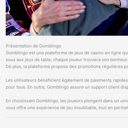
Présentation de Gomblingo
Gomblingo est une plateforme de jeux de casino en ligne qui 
sous aux jeux de table, chaque joueur trouvera son bonheur
De plus, la plateforme propose des promotions régulières p
Les utilisateurs bénéficient également de paiements rapides,
pour tous. En outre, Gomblingo assure un support client dis
En choisissant Gomblingo, les joueurs plongent dans un uni
vous offre une expérience de jeu inoubliable, tout en permet