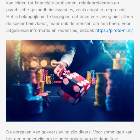
kan leiden tot financiële problemen, relatieproblemen en
psychische gezondheidskwesties, zoals angst en depressie.
Het is belangrijk om te begrijpen dat deze verslaving niet alleen
de speler beïnvloedt, maar ook de mensen om hen heen. Voor
uitgebreide informatie en recensies, bezoek
https://pirots-nl.nl/
.
De oorzaken van gokverslaving zijn divers. Voor sommigen kan
het een manier zijn om te ontsnappen aan de dagelijkse