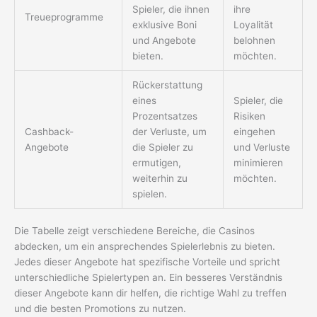
Spieler, die ihnen
ihre
Treueprogramme
exklusive Boni
Loyalität
und Angebote
belohnen
bieten.
möchten.
Rückerstattung
eines
Spieler, die
Prozentsatzes
Risiken
Cashback-
der Verluste, um
eingehen
Angebote
die Spieler zu
und Verluste
ermutigen,
minimieren
weiterhin zu
möchten.
spielen.
Die Tabelle zeigt verschiedene Bereiche, die Casinos
abdecken, um ein ansprechendes Spielerlebnis zu bieten.
Jedes dieser Angebote hat spezifische Vorteile und spricht
unterschiedliche Spielertypen an. Ein besseres Verständnis
dieser Angebote kann dir helfen, die richtige Wahl zu treffen
und die besten Promotions zu nutzen.