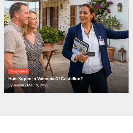
Blog Artikel
Huis Kopen In Valencia Of Castellon?
By
Admin
/ Mei 19, 2026