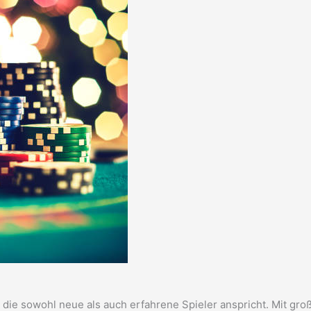
, die sowohl neue als auch erfahrene Spieler anspricht. Mit gr