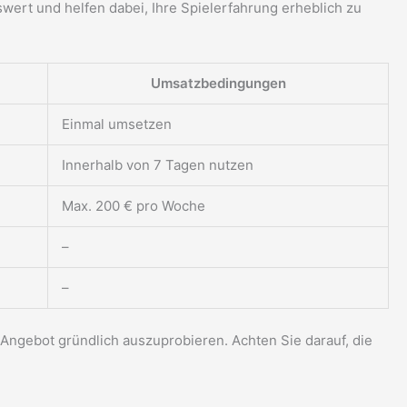
wert und helfen dabei, Ihre Spielerfahrung erheblich zu
Umsatzbedingungen
Einmal umsetzen
Innerhalb von 7 Tagen nutzen
Max. 200 € pro Woche
–
–
ngebot gründlich auszuprobieren. Achten Sie darauf, die