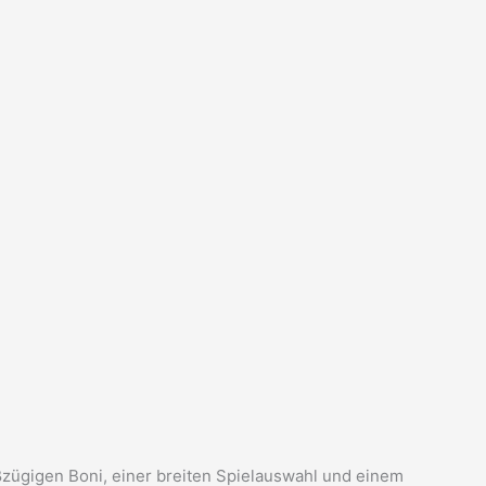
oßzügigen Boni, einer breiten Spielauswahl und einem