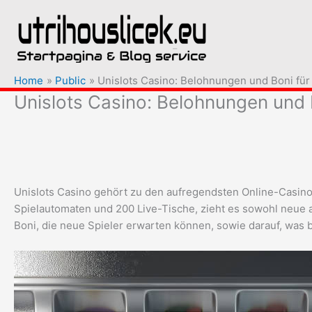
Ga
naar
de
inhoud
Home
Public
Unislots Casino: Belohnungen und Boni für
Unislots Casino: Belohnungen und 
Unislots Casino gehört zu den aufregendsten Online-Casino
Spielautomaten und 200 Live-Tische, zieht es sowohl neue a
Boni, die neue Spieler erwarten können, sowie darauf, was