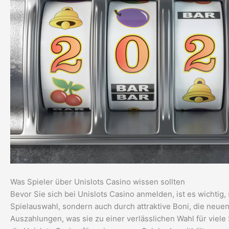
Was Spieler über Unislots Casino wissen sollten
Bevor Sie sich bei Unislots Casino anmelden, ist es wichtig
Spielauswahl, sondern auch durch attraktive Boni, die neuen 
Auszahlungen, was sie zu einer verlässlichen Wahl für viele 