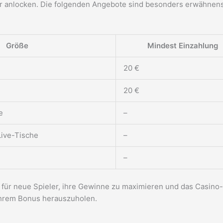
eler anlocken. Die folgenden Angebote sind besonders erwähnens
Größe
Mindest Einzahlung
20 €
20 €
e
–
Live-Tische
–
–
ür neue Spieler, ihre Gewinne zu maximieren und das Casino-A
Ihrem Bonus herauszuholen.