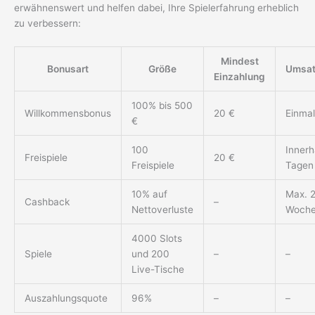
erwähnenswert und helfen dabei, Ihre Spielerfahrung erheblich
zu verbessern:
Mindest
Bonusart
Größe
Umsat
Einzahlung
100% bis 500
Willkommensbonus
20 €
Einma
€
100
Innerh
Freispiele
20 €
Freispiele
Tagen
10% auf
Max. 
Cashback
–
Nettoverluste
Woch
4000 Slots
Spiele
und 200
–
–
Live-Tische
Auszahlungsquote
96%
–
–