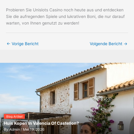
Probieren Sie Unislots Casino noch heute aus und entdecken
Sie die aufregenden Spiele und lukrativen Boni, die nur darauf
warten, von Ihnen genutzt zu werden!
←
Vorige Bericht
Volgende Bericht
→
Blog Artikel
Huis Kopen In Valencia Of Castellon?
By
Admin
/ Mei 19, 2026