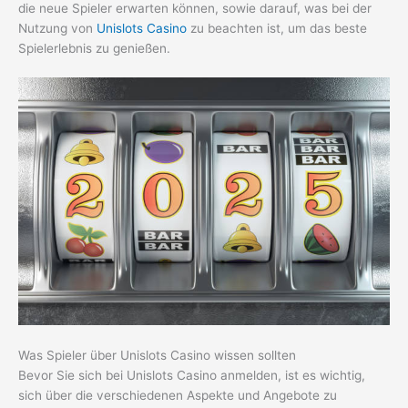
die neue Spieler erwarten können, sowie darauf, was bei der
Nutzung von
Unislots Casino
zu beachten ist, um das beste
Spielerlebnis zu genießen.
Was Spieler über Unislots Casino wissen sollten
Bevor Sie sich bei Unislots Casino anmelden, ist es wichtig,
sich über die verschiedenen Aspekte und Angebote zu