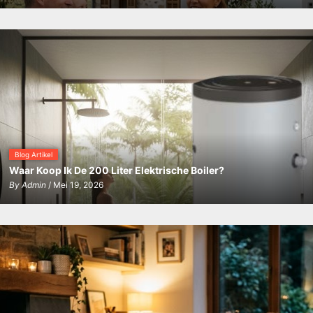
Blog Artikel
Waar Koop Ik De 200 Liter Elektrische Boiler?
By
Admin
/ Mei 19, 2026