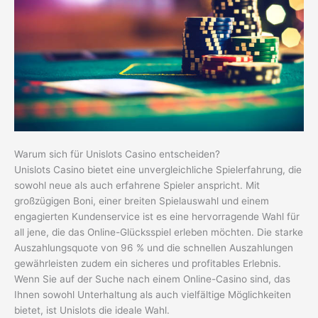
Warum sich für Unislots Casino entscheiden?
Unislots Casino bietet eine unvergleichliche Spielerfahrung, die
sowohl neue als auch erfahrene Spieler anspricht. Mit
großzügigen Boni, einer breiten Spielauswahl und einem
engagierten Kundenservice ist es eine hervorragende Wahl für
all jene, die das Online-Glücksspiel erleben möchten. Die starke
Auszahlungsquote von 96 % und die schnellen Auszahlungen
gewährleisten zudem ein sicheres und profitables Erlebnis.
Wenn Sie auf der Suche nach einem Online-Casino sind, das
Ihnen sowohl Unterhaltung als auch vielfältige Möglichkeiten
bietet, ist Unislots die ideale Wahl.