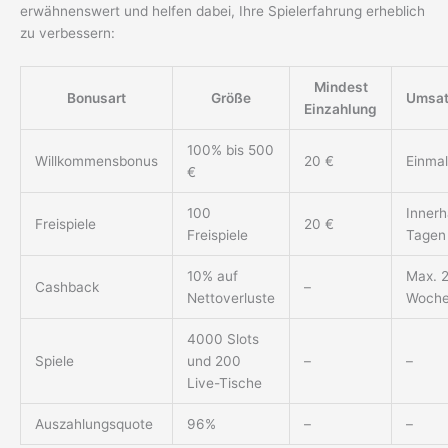
erwähnenswert und helfen dabei, Ihre Spielerfahrung erheblich
zu verbessern:
Mindest
Bonusart
Größe
Umsat
Einzahlung
100% bis 500
Willkommensbonus
20 €
Einma
€
100
Innerh
Freispiele
20 €
Freispiele
Tagen
10% auf
Max. 
Cashback
–
Nettoverluste
Woch
4000 Slots
Spiele
und 200
–
–
Live-Tische
Auszahlungsquote
96%
–
–