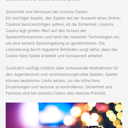
Sicherheit und Vertrauen bei Unislots Casino
Ein wichtiger Aspekt, den Spieler bei der Auswahl eines Online-
Casinos berücksichtigen sollten, ist die Sicherheit. Unislots
Casino legt großen Wert auf den Schutz der
Spielerinformationen und setzt die neuesten Technologien ein,
um eine sichere Spielumgebung zu gewährleisten. Die
Lizenzierung durch regulierte Behörden sorgt dafür, dass das
Casino faire Spiele anbietet und transparent arbeitet.
Zusätzlich verfügt Unislots über umfassende Maßnahmen für
den Jugendschutz und verantwortungsvolles Spielen. Spieler
können bestimmte Limits setzen, um die Höhe ihrer
Einzahlungen und Verluste zu kontrollieren. Sicherheit und
Fairness sind bei Unislots Casino also oberste Priorität.