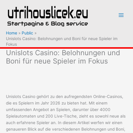
Ga
naar
de
inhoud
Home
Public
Unislots Casino: Belohnungen und Boni für neue Spieler im
Fokus
Unislots Casino: Belohnungen und
Boni für neue Spieler im Fokus
Unislots Casino gehört zu den aufregendsten Online-Casinos,
die es Spielern im Jahr 2026 zu bieten hat. Mit einem
umfassenden Angebot an Spielen, darunter über 4000
Spielautomaten und 200 Live-Tische, zieht es sowohl neue als
auch erfahrene Spieler an. In diesem Artikel werfen wir einen
genaueren Blick auf die verschiedenen Belohnungen und Boni,