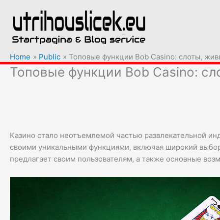
Ga
naar
de
inhoud
Home
Public
Топовые функции Bob Casino: слоты, жив
Топовые функции Bob Casino: сл
Казино стало неотъемлемой частью развлекательной инд
своими уникальными функциями, включая широкий выбор 
предлагает своим пользователям, а также основные возм