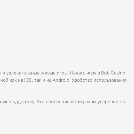
и увлекательные живые игры. Начать игру в Bob Casino
й как на iOS, так и на Android. Удобство использования
ную поддержку. Это обеспечивает игрокам уверенность