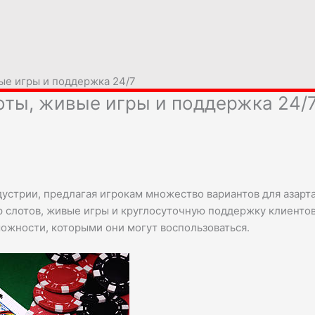
ые игры и поддержка 24/7
оты, живые игры и поддержка 24/
устрии, предлагая игрокам множество вариантов для азарта
слотов, живые игры и круглосуточную поддержку клиентов.
ожности, которыми они могут воспользоваться.