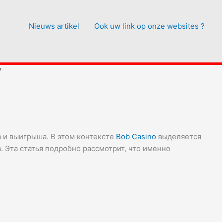
Nieuws artikel
Ook uw link op onze websites ?
7
 и выигрыша. В этом контексте
Bob Casino
выделяется
 Эта статья подробно рассмотрит, что именно