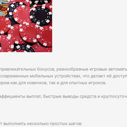
привлекательных бонусов, разнообразные игровые автоматы 
современных мобильных устройствах, что делает её доступно
ом как для новичков, так и для опытных игроков.
ффициенты выплат, быстрые выводы средств и круглосуточ
ет выполнить несколько простых шагов: