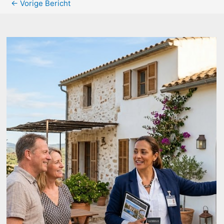
←
Vorige Bericht