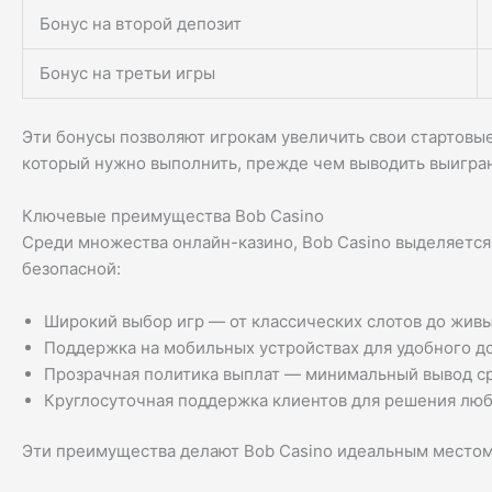
Бонус на второй депозит
Бонус на третьи игры
Эти бонусы позволяют игрокам увеличить свои стартовые
который нужно выполнить, прежде чем выводить выигра
Ключевые преимущества Bob Casino
Среди множества онлайн-казино, Bob Casino выделяется
безопасной:
Широкий выбор игр — от классических слотов до живы
Поддержка на мобильных устройствах для удобного до
Прозрачная политика выплат — минимальный вывод ср
Круглосуточная поддержка клиентов для решения люб
Эти преимущества делают Bob Casino идеальным местом д