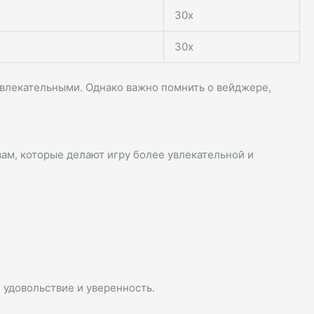
30x
30x
ривлекательными. Однако важно помнить о вейджере,
ам, которые делают игру более увлекательной и
 удовольствие и уверенность.