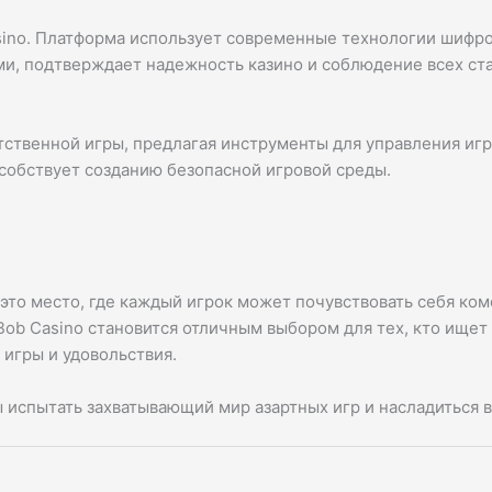
asino. Платформа использует современные технологии шифр
, подтверждает надежность казино и соблюдение всех стан
тственной игры, предлагая инструменты для управления иг
особствует созданию безопасной игровой среды.
 это место, где каждый игрок может почувствовать себя ко
ob Casino становится отличным выбором для тех, кто ищет а
игры и удовольствия.
ы испытать захватывающий мир азартных игр и насладиться в