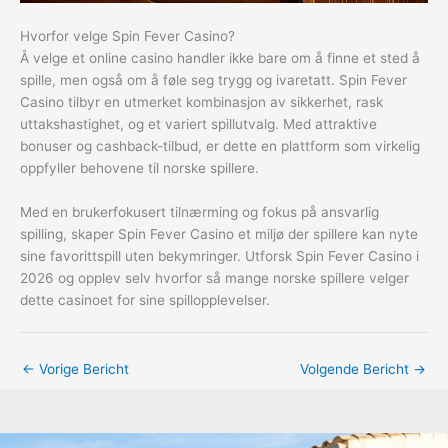
Hvorfor velge Spin Fever Casino?
Å velge et online casino handler ikke bare om å finne et sted å
spille, men også om å føle seg trygg og ivaretatt. Spin Fever
Casino tilbyr en utmerket kombinasjon av sikkerhet, rask
uttakshastighet, og et variert spillutvalg. Med attraktive
bonuser og cashback-tilbud, er dette en plattform som virkelig
oppfyller behovene til norske spillere.
Med en brukerfokusert tilnærming og fokus på ansvarlig
spilling, skaper Spin Fever Casino et miljø der spillere kan nyte
sine favorittspill uten bekymringer. Utforsk Spin Fever Casino i
2026 og opplev selv hvorfor så mange norske spillere velger
dette casinoet for sine spillopplevelser.
←
Vorige Bericht
Volgende Bericht
→