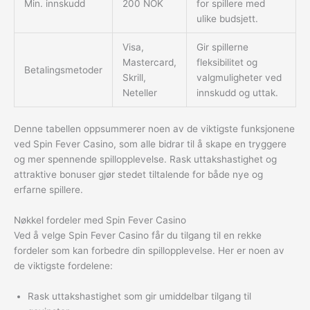
Min. innskudd
200 NOK
for spillere med
ulike budsjett.
Visa,
Gir spillerne
Mastercard,
fleksibilitet og
Betalingsmetoder
Skrill,
valgmuligheter ved
Neteller
innskudd og uttak.
Denne tabellen oppsummerer noen av de viktigste funksjonene
ved Spin Fever Casino, som alle bidrar til å skape en tryggere
og mer spennende spillopplevelse. Rask uttakshastighet og
attraktive bonuser gjør stedet tiltalende for både nye og
erfarne spillere.
Nøkkel fordeler med Spin Fever Casino
Ved å velge Spin Fever Casino får du tilgang til en rekke
fordeler som kan forbedre din spillopplevelse. Her er noen av
de viktigste fordelene:
Rask uttakshastighet som gir umiddelbar tilgang til