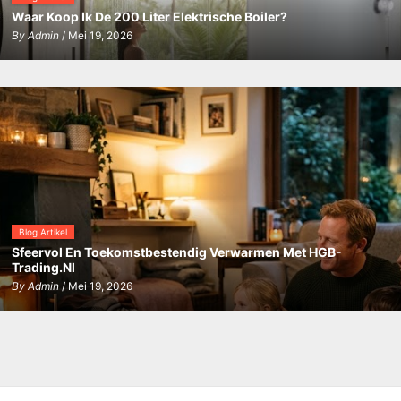
Waar Koop Ik De 200 Liter Elektrische Boiler?
By
Admin
/ Mei 19, 2026
Blog Artikel
Sfeervol En Toekomstbestendig Verwarmen Met HGB-
Trading.nl
By
Admin
/ Mei 19, 2026