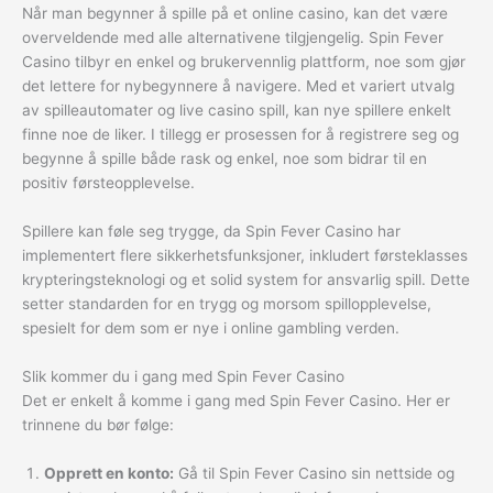
Når man begynner å spille på et online casino, kan det være
overveldende med alle alternativene tilgjengelig. Spin Fever
Casino tilbyr en enkel og brukervennlig plattform, noe som gjør
det lettere for nybegynnere å navigere. Med et variert utvalg
av spilleautomater og live casino spill, kan nye spillere enkelt
finne noe de liker. I tillegg er prosessen for å registrere seg og
begynne å spille både rask og enkel, noe som bidrar til en
positiv førsteopplevelse.
Spillere kan føle seg trygge, da Spin Fever Casino har
implementert flere sikkerhetsfunksjoner, inkludert førsteklasses
krypteringsteknologi og et solid system for ansvarlig spill. Dette
setter standarden for en trygg og morsom spillopplevelse,
spesielt for dem som er nye i online gambling verden.
Slik kommer du i gang med Spin Fever Casino
Det er enkelt å komme i gang med Spin Fever Casino. Her er
trinnene du bør følge:
Opprett en konto:
Gå til Spin Fever Casino sin nettside og