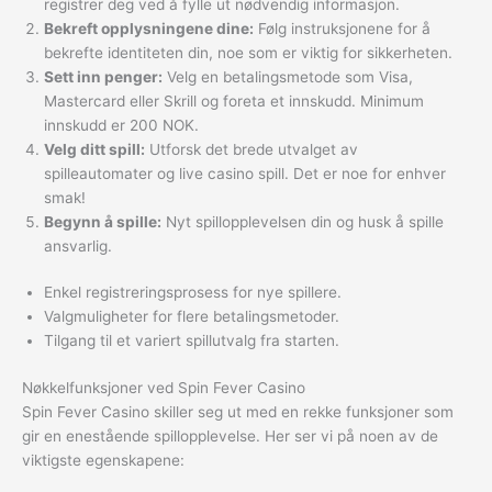
registrer deg ved å fylle ut nødvendig informasjon.
Bekreft opplysningene dine:
Følg instruksjonene for å
bekrefte identiteten din, noe som er viktig for sikkerheten.
Sett inn penger:
Velg en betalingsmetode som Visa,
Mastercard eller Skrill og foreta et innskudd. Minimum
innskudd er 200 NOK.
Velg ditt spill:
Utforsk det brede utvalget av
spilleautomater og live casino spill. Det er noe for enhver
smak!
Begynn å spille:
Nyt spillopplevelsen din og husk å spille
ansvarlig.
Enkel registreringsprosess for nye spillere.
Valgmuligheter for flere betalingsmetoder.
Tilgang til et variert spillutvalg fra starten.
Nøkkelfunksjoner ved Spin Fever Casino
Spin Fever Casino skiller seg ut med en rekke funksjoner som
gir en enestående spillopplevelse. Her ser vi på noen av de
viktigste egenskapene: