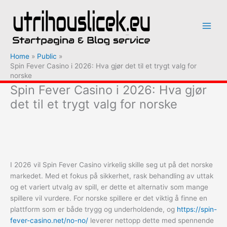
Ga
naar
de
inhoud
Home
Public
Spin Fever Casino i 2026: Hva gjør det til et trygt valg for
norske
Spin Fever Casino i 2026: Hva gjør
det til et trygt valg for norske
I 2026 vil Spin Fever Casino virkelig skille seg ut på det norske
markedet. Med et fokus på sikkerhet, rask behandling av uttak
og et variert utvalg av spill, er dette et alternativ som mange
spillere vil vurdere. For norske spillere er det viktig å finne en
plattform som er både trygg og underholdende, og
https://spin-
fever-casino.net/no-no/
leverer nettopp dette med spennende