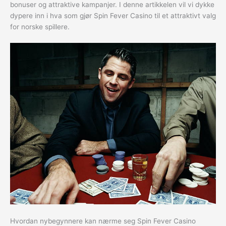
bonuser og attraktive kampanjer. I denne artikkelen vil vi dykke
dypere inn i hva som gjør Spin Fever Casino til et attraktivt valg
for norske spillere.
Hvordan nybegynnere kan nærme seg Spin Fever Casino