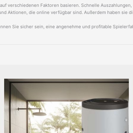
e auf verschiedenen Faktoren basieren. Schnelle Auszahlungen,
nd Aktionen, die online verfügbar sind. Außerdem haben sie die 
können Sie sicher sein, eine angenehme und profitable Spieler