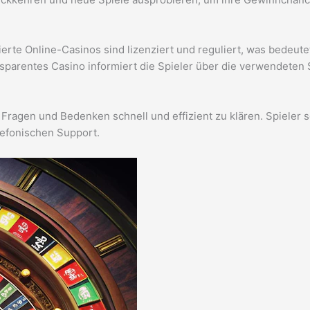
erte Online-Casinos sind lizenziert und reguliert, was bedeutet
ransparentes Casino informiert die Spieler über die verwendet
m Fragen und Bedenken schnell und effizient zu klären. Spieler 
lefonischen Support.