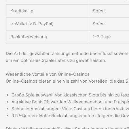
Kreditkarte
Sofort
e-Wallet (z.B. PayPal)
Sofort
Banküberweisung
1-3 Tage
Die Art der gewählten Zahlungsmethode beeinflusst sowohl 
um ein optimales Spielerlebnis zu gewährleisten.
Wesentliche Vorteile von Online-Casinos
Online-Casinos bieten eine Vielzahl von Vorteilen, die das S
Große Spielauswahl: Von klassischen Slots bis hin zu fas
Attraktive Boni: Oft werden Willkommensboni und Freispie
Schnelle Auszahlungen: Viele Casinos bieten innerhalb 
RTP-Quoten: Hohe Rückzahlungsquoten steigern die Gew
Diese Vorteile sorgen dafür, dass Spieler immer wieder zu