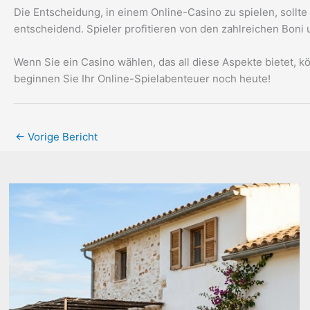
Die Entscheidung, in einem Online-Casino zu spielen, sollt
entscheidend. Spieler profitieren von den zahlreichen Boni u
Wenn Sie ein Casino wählen, das all diese Aspekte bietet, 
beginnen Sie Ihr Online-Spielabenteuer noch heute!
←
Vorige Bericht