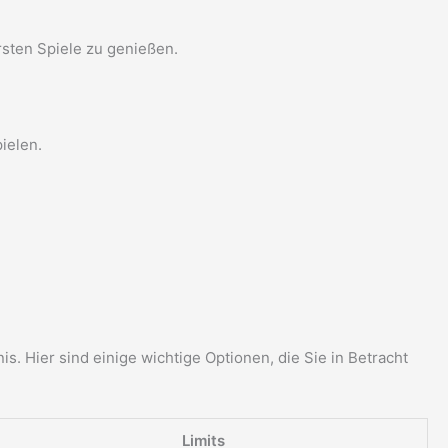
rsten Spiele zu genießen.
ielen.
. Hier sind einige wichtige Optionen, die Sie in Betracht
Limits