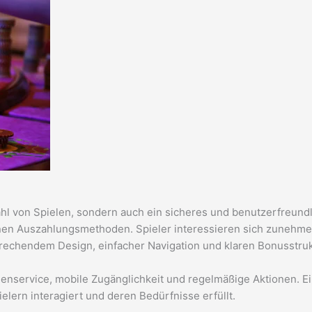
lzahl von Spielen, sondern auch ein sicheres und benutzerfreun
en Auszahlungsmethoden. Spieler interessieren sich zunehme
rechendem Design, einfacher Navigation und klaren Bonusstrukt
nservice, mobile Zugänglichkeit und regelmäßige Aktionen. Ein 
elern interagiert und deren Bedürfnisse erfüllt.