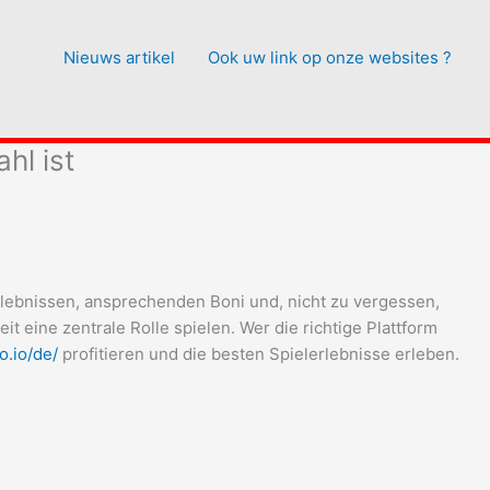
Nieuws artikel
Ook uw link op onze websites ?
hl ist
rlebnissen, ansprechenden Boni und, nicht zu vergessen,
 eine zentrale Rolle spielen. Wer die richtige Plattform
o.io/de/
profitieren und die besten Spielerlebnisse erleben.