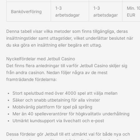
1-3
1-3
Min. 1
Banköverföring
arbetsdagar
arbetsdagar
EUR
Denna tabell visar vilka metoder som finns tillgängliga, deras
insättningstider samt uttagstider, vilket underlättar beslutet när
du ska göra en insättning eller begära ett uttag.
Nyckelfördelar med Jetbull Casino
Det finns flera anledningar till varför Jetbull Casino skiljer sig
från andra casinon. Nedan följer några av de mest
framträdande fördelarna:
Stort spelutbud med över 4000 spel att välja mellan
Säker och snabb utbetalning för alla vinster
Mobilvänlig plattform för spel på språng
Mer än 40 spelleverantörer för högkvalitativ underhållning
Utmärkt kundsupport via livechatt och e-post
Dessa fördelar gör Jetbull till ett utmärkt val för både nya och