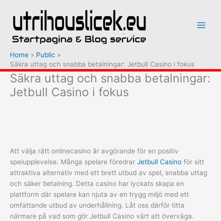
Ga
naar
de
inhoud
Home
Public
Säkra uttag och snabba betalningar: Jetbull Casino i fokus
Säkra uttag och snabba betalningar:
Jetbull Casino i fokus
Att välja rätt onlinecasino är avgörande för en positiv
spelupplevelse. Många spelare föredrar
Jetbull Casino
för sitt
attraktiva alternativ med ett brett utbud av spel, snabba uttag
och säker betalning. Detta casino har lyckats skapa en
plattform där spelare kan njuta av en trygg miljö med ett
omfattande utbud av underhållning. Låt oss därför titta
närmare på vad som gör Jetbull Casino värt att överväga.