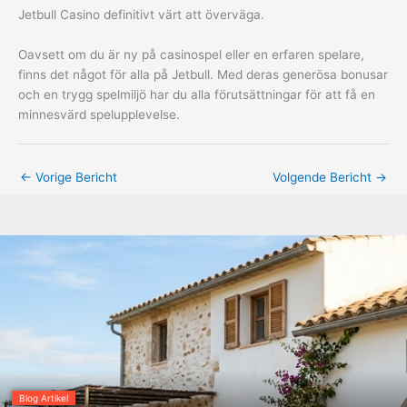
Jetbull Casino definitivt värt att överväga.
Oavsett om du är ny på casinospel eller en erfaren spelare,
finns det något för alla på Jetbull. Med deras generösa bonusar
och en trygg spelmiljö har du alla förutsättningar för att få en
minnesvärd spelupplevelse.
←
Vorige Bericht
Volgende Bericht
→
Blog Artikel