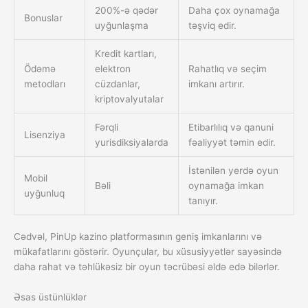
200%-ə qədər
Daha çox oynamağa
Bonuslar
uyğunlaşma
təşviq edir.
Kredit kartları,
Ödəmə
elektron
Rahatlıq və seçim
metodları
cüzdanlar,
imkanı artırır.
kriptovalyutalar
Fərqli
Etibarlılıq və qanuni
Lisenziya
yurisdiksiyalarda
fəaliyyət təmin edir.
İstənilən yerdə oyun
Mobil
Bəli
oynamağa imkan
uyğunluq
tanıyır.
Cədvəl, PinUp kazino platformasının geniş imkanlarını və
mükafatlarını göstərir. Oyunçular, bu xüsusiyyətlər sayəsində
daha rahat və təhlükəsiz bir oyun təcrübəsi əldə edə bilərlər.
Əsas üstünlüklər