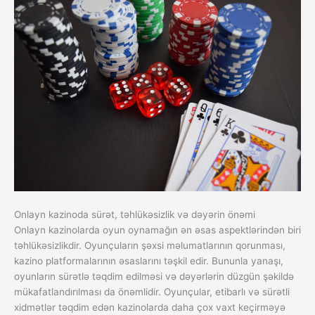
Onlayn kazinoda sürət, təhlükəsizlik və dəyərin önəmi
Onlayn kazinolarda oyun oynamağın ən əsas aspektlərindən biri
təhlükəsizlikdir. Oyunçuların şəxsi məlumatlarının qorunması,
kazino platformalarının əsaslarını təşkil edir. Bununla yanaşı,
oyunların sürətlə təqdim edilməsi və dəyərlərin düzgün şəkildə
mükafatlandırılması da önəmlidir. Oyunçular, etibarlı və sürətli
xidmətlər təqdim edən kazinolarda daha çox vaxt keçirməyə