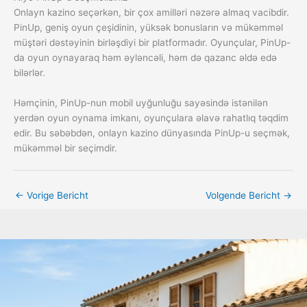
Onlayn kazino seçərkən, bir çox amilləri nəzərə almaq vacibdir.
PinUp, geniş oyun çeşidinin, yüksək bonusların və mükəmməl
müştəri dəstəyinin birləşdiyi bir platformadır. Oyunçular, PinUp-
da oyun oynayaraq həm əyləncəli, həm də qazanc əldə edə
bilərlər.
Həmçinin, PinUp-nun mobil uyğunluğu sayəsində istənilən
yerdən oyun oynama imkanı, oyunçulara əlavə rahatlıq təqdim
edir. Bu səbəbdən, onlayn kazino dünyasında PinUp-u seçmək,
mükəmməl bir seçimdir.
←
Vorige Bericht
Volgende Bericht
→