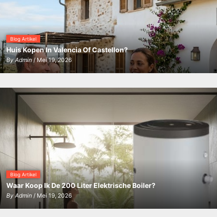
Blog Artikel
Huis Kopen In Valencia Of Castellon?
By
Admin
/ Mei 19, 2026
Blog Artikel
Waar Koop Ik De 200 Liter Elektrische Boiler?
By
Admin
/ Mei 19, 2026