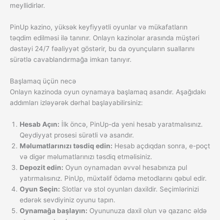
meyllidirlər.
PinUp kazino, yüksək keyfiyyətli oyunlar və mükafatların
təqdim edilməsi ilə tanınır. Onlayn kazinolar arasında müştəri
dəstəyi 24/7 fəaliyyət göstərir, bu da oyunçuların suallarını
sürətlə cavablandırmağa imkan tanıyır.
Başlamaq üçün necə
Onlayn kazinoda oyun oynamaya başlamaq asandır. Aşağıdakı
addımları izləyərək dərhal başlayabilirsiniz:
Hesab Açın:
İlk öncə, PinUp-da yeni hesab yaratmalısınız.
Qeydiyyat prosesi sürətli və asandır.
Məlumatlarınızı təsdiq edin:
Hesab açdıqdan sonra, e-poçt
və digər məlumatlarınızı təsdiq etməlisiniz.
Depozit edin:
Oyun oynamadan əvvəl hesabınıza pul
yatırmalısınız. PinUp, müxtəlif ödəmə metodlarını qəbul edir.
Oyun Seçin:
Slotlar və stol oyunları daxildir. Seçimlərinizi
edərək sevdiyiniz oyunu tapın.
Oynamağa başlayın:
Oyununuza daxil olun və qazanc əldə