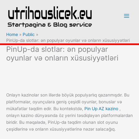
Ga
naar
de
inhoud
Home
Public
PinUp-da slotlar: ən populyar oyunlar və onların xüsusiyyətləri
PinUp-da slotlar: ən populyar
oyunlar və onların xüsusiyyətləri
Onlayn kazinolar son illərdə böyük populyarlıq qazanmışdır. Bu
platformalar, oyunçulara geniş çeşidli oyunlar, bonuslar və
mükafatlar təqdim edir. Bu kontekstdə,
Pin Up AZ kazino
,
onlayn kazino dünyasında öz yerini təsdiqləyən platformalardan
biridir. Bu məqalədə, PinUp-da təqdim olunan slot oyunu
çeşidlərinə və onların xüsusiyyətlərinə nəzər salacağıq.