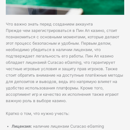
Что важно знать перед созданием аккаунта
Прежде чем зарегистрироваться в Пин Ап казино, стоит
познакомиться с основными моментами, которые делают
этот процесс безопасным и удобным. Первым делом,
необходимо убедиться в наличии лицензии, что
подтверждает легальность его работы. Пин Ап казино
обладает лицензией Curacao eGaming, что гарантирует
честные игровые условия и защиту прав игроков. Также
стоит обратить внимание на доступные платёжные методы
для депозитов и выводов, ведь это напрямую влияет на
удобство использования платформы. Кроме того,
ассортимент игр и качество их исполнения также играют
важную роль в выборе казино.
Кратко о том, что нужно учесть:
Лицензия:
наличие лицензии Curacao eGaming