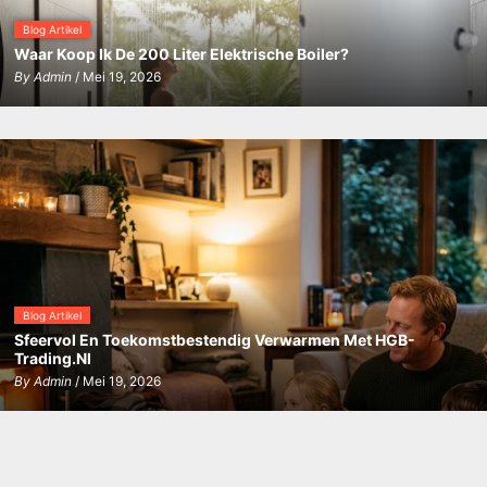
Blog Artikel
Waar Koop Ik De 200 Liter Elektrische Boiler?
By
Admin
/ Mei 19, 2026
Blog Artikel
Sfeervol En Toekomstbestendig Verwarmen Met HGB-
Trading.nl
By
Admin
/ Mei 19, 2026