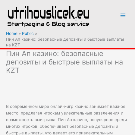
Ga
naar
de
inhoud
Home
Public
Пин Ап казино: безопасные депозиты и быстрые выплаты
на KZT
Пин Ап казино: безопасные
депозиты и быстрые выплаты на
KZT
В современном мире онлайн-игр казино занимает важное
место, предлагая игрокам увлекательные развлечения и
возможность выигрыша. Пин Ап казино, популярное среди
многих игроков, обеспечивает безопасные депозиты и
быстрые выплаты, что делает его привлекательным