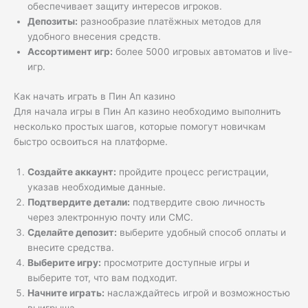
обеспечивает защиту интересов игроков.
Депозиты:
разнообразие платёжных методов для
удобного внесения средств.
Ассортимент игр:
более 5000 игровых автоматов и live-
игр.
Как начать играть в Пин Ап казино
Для начала игры в Пин Ап казино необходимо выполнить
несколько простых шагов, которые помогут новичкам
быстро освоиться на платформе.
Создайте аккаунт:
пройдите процесс регистрации,
указав необходимые данные.
Подтвердите детали:
подтвердите свою личность
через электронную почту или СМС.
Сделайте депозит:
выберите удобный способ оплаты и
внесите средства.
Выберите игру:
просмотрите доступные игры и
выберите тот, что вам подходит.
Начните играть:
наслаждайтесь игрой и возможностью
выигрыша.