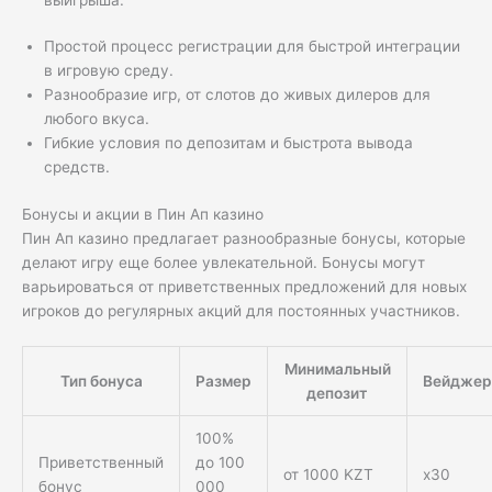
Простой процесс регистрации для быстрой интеграции
в игровую среду.
Разнообразие игр, от слотов до живых дилеров для
любого вкуса.
Гибкие условия по депозитам и быстрота вывода
средств.
Бонусы и акции в Пин Ап казино
Пин Ап казино предлагает разнообразные бонусы, которые
делают игру еще более увлекательной. Бонусы могут
варьироваться от приветственных предложений для новых
игроков до регулярных акций для постоянных участников.
Минимальный
Тип бонуса
Размер
Вейджер
депозит
100%
Приветственный
до 100
от 1000 KZT
x30
бонус
000