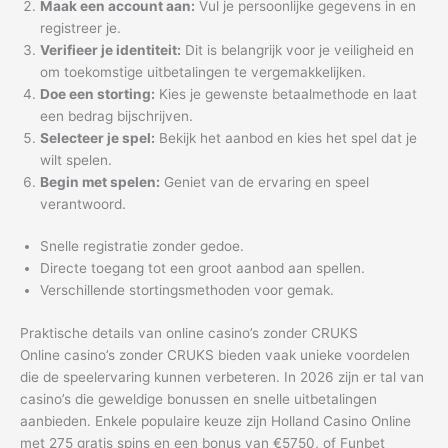
Maak een account aan:
Vul je persoonlijke gegevens in en
registreer je.
Verifieer je identiteit:
Dit is belangrijk voor je veiligheid en
om toekomstige uitbetalingen te vergemakkelijken.
Doe een storting:
Kies je gewenste betaalmethode en laat
een bedrag bijschrijven.
Selecteer je spel:
Bekijk het aanbod en kies het spel dat je
wilt spelen.
Begin met spelen:
Geniet van de ervaring en speel
verantwoord.
Snelle registratie zonder gedoe.
Directe toegang tot een groot aanbod aan spellen.
Verschillende stortingsmethoden voor gemak.
Praktische details van online casino’s zonder CRUKS
Online casino’s zonder CRUKS bieden vaak unieke voordelen
die de speelervaring kunnen verbeteren. In 2026 zijn er tal van
casino’s die geweldige bonussen en snelle uitbetalingen
aanbieden. Enkele populaire keuze zijn Holland Casino Online
met 275 gratis spins en een bonus van €5750, of Funbet