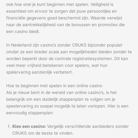
ook hoe snel je kunt beginnen met spelen. Veiligheid is
essentieel om ervoor te zorgen dat jouw persoonlijke en
financiële gegevens goed beschermd zijn. Waarde verwijst
naar de aantrekkelijkheid van de bonussen en promoties die
een casino biedt.
In Nederland zijn casino’s zonder CRUKS bijzonder populair
omdat ze een breder scala aan mogelijkheden bieden zonder te
worden beperkt door de centrale registratiesystemen. Dit kan
veel meer vrijheid betekenen voor spelers, wat hun
spelervaring aanzienlijk verbetert.
Hoe te beginnen met spelen in een online casino
Als je nieuw bent in de wereld van online casino’s, is het
belangrijk om een duidelijk stappenplan te volgen om je
speelervaring zo soepel mogelijk te laten verlopen. Hier is een
eenvoudig stappenplan:
Kies een casino:
Vergelijk verschillende aanbieders zonder
CRUKS om de beste te vinden.