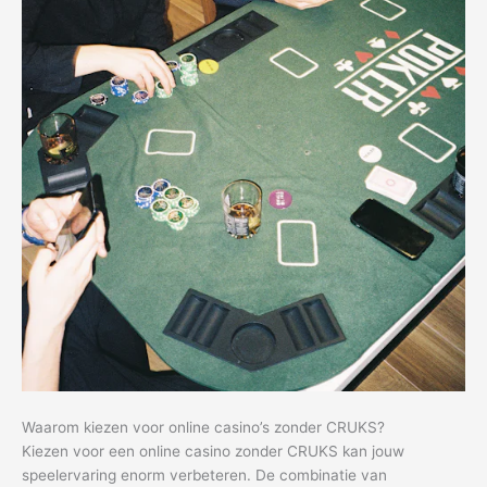
Waarom kiezen voor online casino’s zonder CRUKS?
Kiezen voor een online casino zonder CRUKS kan jouw
speelervaring enorm verbeteren. De combinatie van