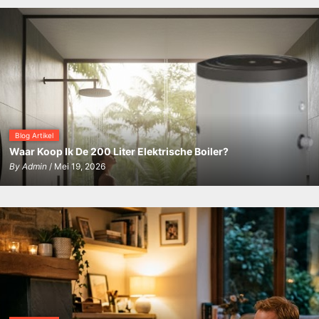
Blog Artikel
Waar Koop Ik De 200 Liter Elektrische Boiler?
By
Admin
/ Mei 19, 2026