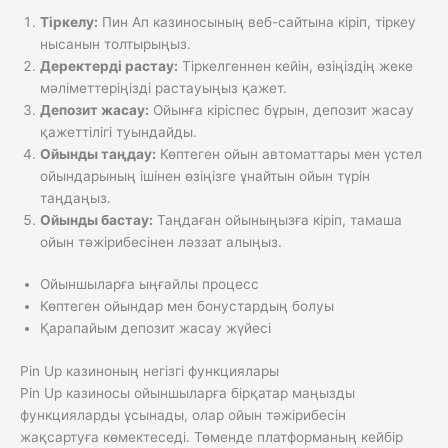
Тіркелу:
Пин Ап казиносының веб-сайтына кіріп, тіркеу
нысанын толтырыңыз.
Деректерді растау:
Тіркелгеннен кейін, өзіңіздің жеке
мәліметтеріңізді растауыңыз қажет.
Депозит жасау:
Ойынға кіріспес бұрын, депозит жасау
қажеттілігі туындайды.
Ойынды таңдау:
Көптеген ойын автоматтары мен үстел
ойындарының ішінен өзіңізге ұнайтын ойын түрін
таңдаңыз.
Ойынды бастау:
Таңдаған ойыныңызға кіріп, тамаша
ойын тәжірибесінен ләззат алыңыз.
Ойыншыларға ыңғайлы процесс
Көптеген ойындар мен бонустардың болуы
Қарапайым депозит жасау жүйесі
Pin Up казиноның негізгі функциялары
Pin Up казиносы ойыншыларға бірқатар маңызды
функцияларды ұсынады, олар ойын тәжірибесін
жақсартуға көмектеседі. Төменде платформаның кейбір