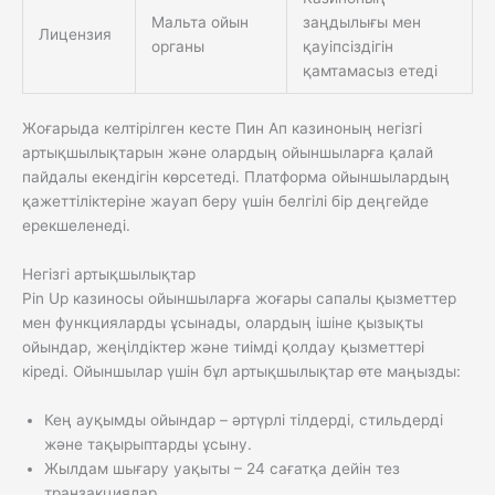
Мальта ойын
заңдылығы мен
Лицензия
органы
қауіпсіздігін
қамтамасыз етеді
Жоғарыда келтірілген кесте Пин Ап казиноның негізгі
артықшылықтарын және олардың ойыншыларға қалай
пайдалы екендігін көрсетеді. Платформа ойыншылардың
қажеттіліктеріне жауап беру үшін белгілі бір деңгейде
ерекшеленеді.
Негізгі артықшылықтар
Pin Up казиносы ойыншыларға жоғары сапалы қызметтер
мен функцияларды ұсынады, олардың ішіне қызықты
ойындар, жеңілдіктер және тиімді қолдау қызметтері
кіреді. Ойыншылар үшін бұл артықшылықтар өте маңызды:
Кең ауқымды ойындар – әртүрлі тілдерді, стильдерді
және тақырыптарды ұсыну.
Жылдам шығару уақыты – 24 сағатқа дейін тез
транзакциялар.