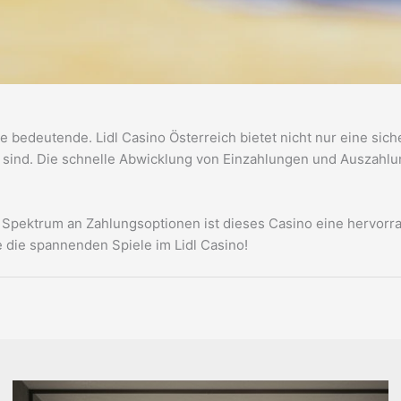
ne bedeutende. Lidl Casino Österreich bietet nicht nur eine si
t sind. Die schnelle Abwicklung von Einzahlungen und Auszahlun
Spektrum an Zahlungsoptionen ist dieses Casino eine hervorrag
 die spannenden Spiele im Lidl Casino!