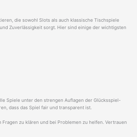
tieren, die sowohl Slots als auch klassische Tischspiele
d Zuverlässigkeit sorgt. Hier sind einige der wichtigsten
 alle Spiele unter den strengen Auflagen der Glücksspiel-
 dass das Spiel fair und transparent ist.
 Fragen zu klären und bei Problemen zu helfen. Vertrauen