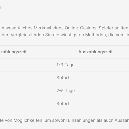
l
 wesentliches Merkmal eines Online-Casinos. Spieler sollten d
nden Vergleich finden Sie die wichtigsten Methoden, die von L
nzahlungszeit
Auszahlungszeit
1-3 Tage
Sofort
2-5 Tage
Sofort
tte von Möglichkeiten, um sowohl Einzahlungen als auch Auszah