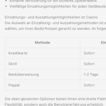
Einfache Verifizierung für ein sicheres Spielerlebnis
Vielfältige Einzahlungsmöglichkeiten für jeden Geldbeute
Einzahlungs- und Auszahlungsmöglichkeiten im Casino
Die Auswahl an Einzahlung- und Auszahlungsmethoden ist ein
wählen, um ihren Bedürfnissen gerecht zu werden. Im folge
Methode
Ei
Kreditkarte
Sofort
Skrill
Sofort
Banküberweisung
1-2 Tage
Paypal
Sofort
Die oben genannten Optionen bieten Ihnen eine breite Pale
Flexibilität, sondern auch die Benutzererfahrung erheblich.