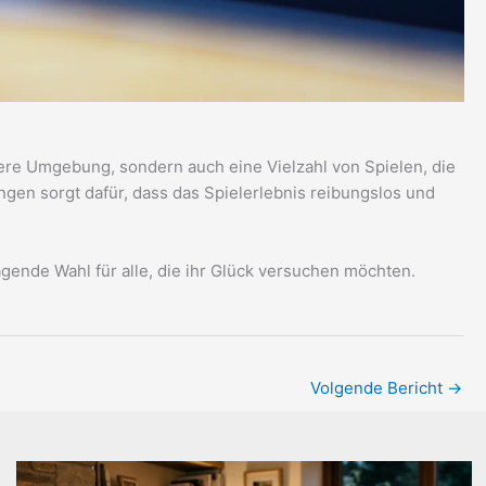
chere Umgebung, sondern auch eine Vielzahl von Spielen, die
gen sorgt dafür, dass das Spielerlebnis reibungslos und
ende Wahl für alle, die ihr Glück versuchen möchten.
Volgende Bericht
→