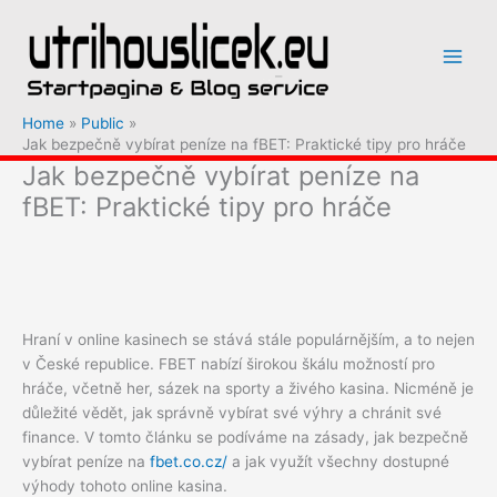
Ga
naar
de
inhoud
Home
Public
Jak bezpečně vybírat peníze na fBET: Praktické tipy pro hráče
Jak bezpečně vybírat peníze na
fBET: Praktické tipy pro hráče
Hraní v online kasinech se stává stále populárnějším, a to nejen
v České republice. FBET nabízí širokou škálu možností pro
hráče, včetně her, sázek na sporty a živého kasina. Nicméně je
důležité vědět, jak správně vybírat své výhry a chránit své
finance. V tomto článku se podíváme na zásady, jak bezpečně
vybírat peníze na
fbet.co.cz/
a jak využít všechny dostupné
výhody tohoto online kasina.