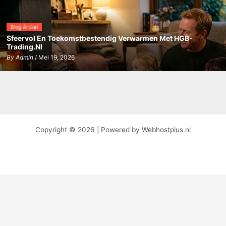
Blog Artikel
Sfeervol En Toekomstbestendig Verwarmen Met HGB-
Trading.nl
By
Admin
/ Mei 19, 2026
Copyright © 2026 | Powered by Webhostplus.nl