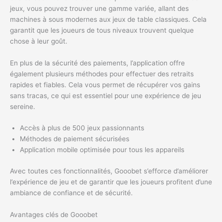
jeux, vous pouvez trouver une gamme variée, allant des
machines à sous modernes aux jeux de table classiques. Cela
garantit que les joueurs de tous niveaux trouvent quelque
chose à leur goût.
En plus de la sécurité des paiements, l’application offre
également plusieurs méthodes pour effectuer des retraits
rapides et fiables. Cela vous permet de récupérer vos gains
sans tracas, ce qui est essentiel pour une expérience de jeu
sereine.
Accès à plus de 500 jeux passionnants
Méthodes de paiement sécurisées
Application mobile optimisée pour tous les appareils
Avec toutes ces fonctionnalités, Gooobet s’efforce d’améliorer
l’expérience de jeu et de garantir que les joueurs profitent d’une
ambiance de confiance et de sécurité.
Avantages clés de Gooobet