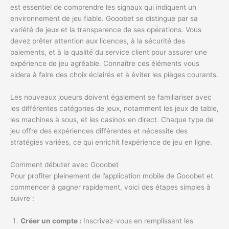
est essentiel de comprendre les signaux qui indiquent un
environnement de jeu fiable. Gooobet se distingue par sa
variété de jeux et la transparence de ses opérations. Vous
devez prêter attention aux licences, à la sécurité des
paiements, et à la qualité du service client pour assurer une
expérience de jeu agréable. Connaître ces éléments vous
aidera à faire des choix éclairés et à éviter les pièges courants.
Les nouveaux joueurs doivent également se familiariser avec
les différentes catégories de jeux, notamment les jeux de table,
les machines à sous, et les casinos en direct. Chaque type de
jeu offre des expériences différentes et nécessite des
stratégies variées, ce qui enrichit l’expérience de jeu en ligne.
Comment débuter avec Gooobet
Pour profiter pleinement de l’application mobile de Gooobet et
commencer à gagner rapidement, voici des étapes simples à
suivre :
Créer un compte :
Inscrivez-vous en remplissant les