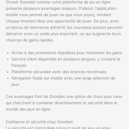
Choisir Gooobet comme votre plateforme de jeu en ligne
présente plusieurs avantages majeurs. D’abord, l’application
mobile vous permet de jouer où que vous soyez, rendant
chaque moment libre une opportunité de jouer. De plus, avec
un bonus de bienvenue attractif, les nouveaux joueurs peuvent
démarrer avec un solde plus important, ce qui augmente leurs
chances de gains rapides.
Accès à des promotions régulières pour maximiser les gains
Service client disponible en plusieurs langues, y compris le
français
Plateforme sécurisée avec des licences reconnues
Navigation fluide sur mobile avec une large sélection de
jeux
Ces avantages font de Gooobet une option de choix pour ceux
qui cherchent à combiner divertissement et sécurité dans le
monde des jeux en ligne.
Confiance et sécurité chez Gooobet
La sécurité est primordiale lorsqu’il s’agit de jeux en ligne.