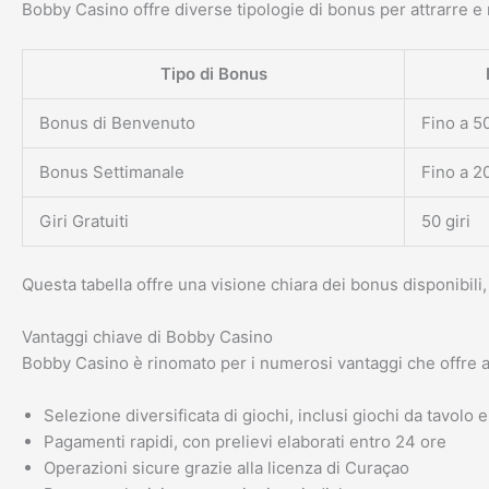
Bobby Casino offre diverse tipologie di bonus per attrarre e
Tipo di Bonus
Bonus di Benvenuto
Fino a 5
Bonus Settimanale
Fino a 2
Giri Gratuiti
50 giri
Questa tabella offre una visione chiara dei bonus disponibil
Vantaggi chiave di Bobby Casino
Bobby Casino è rinomato per i numerosi vantaggi che offre ai 
Selezione diversificata di giochi, inclusi giochi da tavolo e
Pagamenti rapidi, con prelievi elaborati entro 24 ore
Operazioni sicure grazie alla licenza di Curaçao