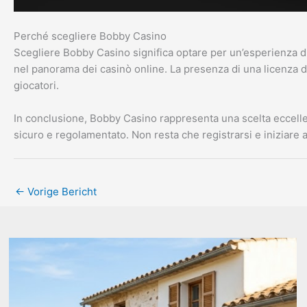
Perché scegliere Bobby Casino
Scegliere Bobby Casino significa optare per un’esperienza di 
nel panorama dei casinò online. La presenza di una licenza di 
giocatori.
In conclusione, Bobby Casino rappresenta una scelta eccellent
sicuro e regolamentato. Non resta che registrarsi e iniziare 
←
Vorige Bericht