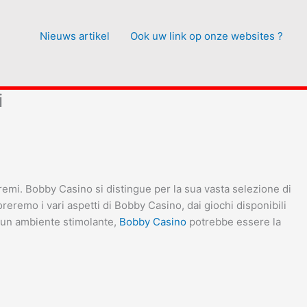
Nieuws artikel
Ook uw link op onze websites ?
i
remi. Bobby Casino si distingue per la sua vasta selezione di
oreremo i vari aspetti di Bobby Casino, dai giochi disponibili
i un ambiente stimolante,
Bobby Casino
potrebbe essere la