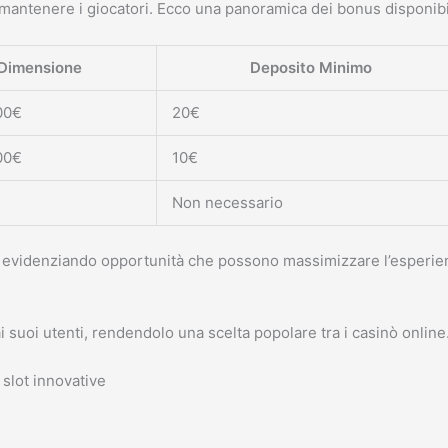
 mantenere i giocatori. Ecco una panoramica dei bonus disponibil
Dimensione
Deposito Minimo
00€
20€
00€
10€
Non necessario
i, evidenziando opportunità che possono massimizzare l’esperienz
suoi utenti, rendendolo una scelta popolare tra i casinò online. 
 slot innovative