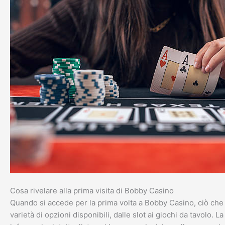
Cosa rivelare alla prima visita di Bobby Casino
Quando si accede per la prima volta a Bobby Casino, ciò che c
varietà di opzioni disponibili, dalle slot ai giochi da tavolo. L