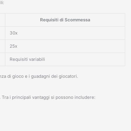
i:
Requisiti di Scommessa
30x
25x
Requisiti variabili
a di gioco e i guadagni dei giocatori.
Tra i principali vantaggi si possono includere: