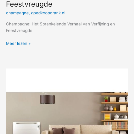
Feestvreugde
champagne
,
goedkoopdrank.nl
Champagne: Het Sprankelende Verhaal van Verfijning en
Feestvreugde
Champagne:
Meer lezen »
Het
Sprankelende
Verhaal
van
Verfijning
en
Feestvreugde