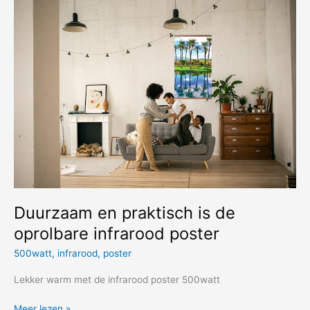
houdt
je
warm
in
de
winter
Duurzaam en praktisch is de
oprolbare infrarood poster
500watt
,
infrarood
,
poster
Lekker warm met de infrarood poster 500watt
Duurzaam
Meer lezen »