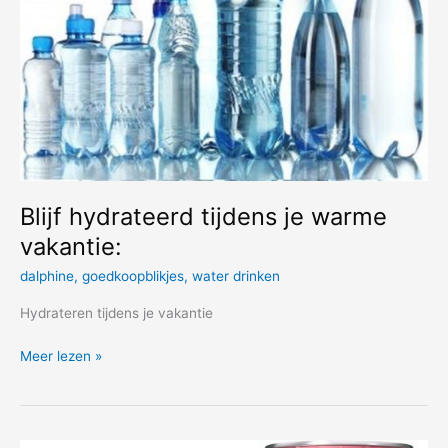
Blijf hydrateerd tijdens je warme
vakantie:
dalphine
,
goedkoopblikjes
,
water drinken
Hydrateren tijdens je vakantie
Blijf
Meer lezen »
hydrateerd
tijdens
je
warme