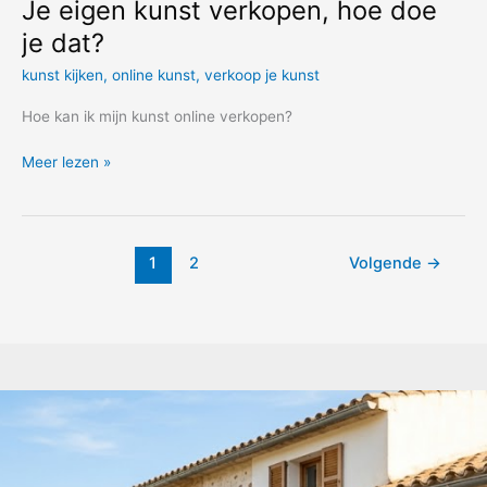
Je eigen kunst verkopen, hoe doe
je dat?
kunst kijken
,
online kunst
,
verkoop je kunst
Hoe kan ik mijn kunst online verkopen?
Je
Meer lezen »
eigen
kunst
verkopen,
hoe
1
2
Volgende
→
doe
je
dat?