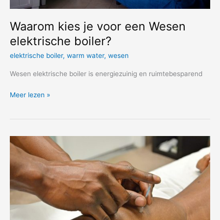
Waarom kies je voor een Wesen
elektrische boiler?
elektrische boiler
,
warm water
,
wesen
Wesen elektrische boiler is energiezuinig en ruimtebesparend
Waarom
Meer lezen »
kies
je
voor
een
Wesen
elektrische
boiler?