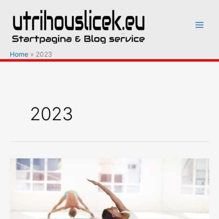
Ga
naar
de
inhoud
Home
2023
2023