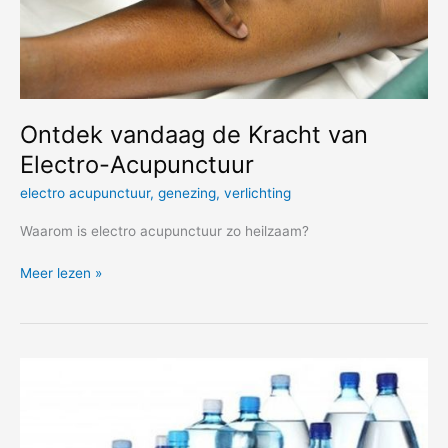
Ontdek vandaag de Kracht van
Electro-Acupunctuur
electro acupunctuur
,
genezing
,
verlichting
Waarom is electro acupunctuur zo heilzaam?
Ontdek
Meer lezen »
vandaag
de
Kracht
van
Electro-
Acupunctuur