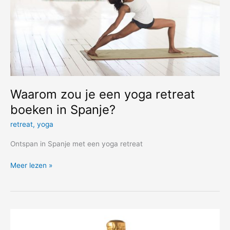
Waarom zou je een yoga retreat
boeken in Spanje?
retreat
,
yoga
Ontspan in Spanje met een yoga retreat
Waarom
Meer lezen »
zou
je
een
yoga
retreat