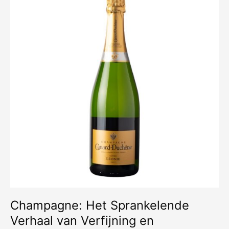
boeken
in
Spanje?
Champagne: Het Sprankelende
Verhaal van Verfijning en